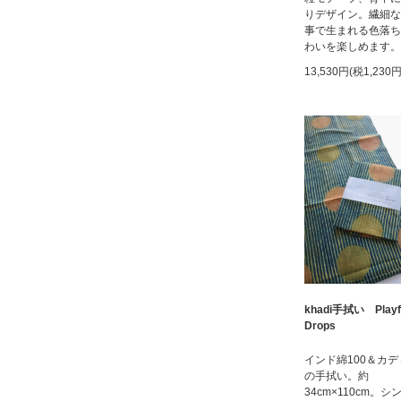
りデザイン。繊細な
事で生まれる色落ち
わいを楽しめます。
13,530円(税1,230円
khadi手拭い Playf
Drops
インド綿100＆カ
の手拭い。約
34cm×110cm。シ