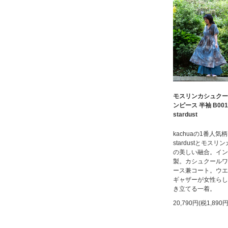
モスリンカシュクー
ンピース 半袖 B001
stardust
kachuaの1番人気柄
stardustとモスリ
の美しい融合。イン
製。カシュクールワ
ース兼コート。ウエ
ギャザーが女性らし
き立てる一着。
20,790円(税1,890円