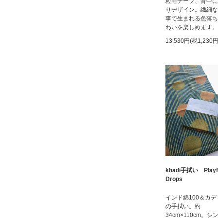
粒モチーフ、背中に
りデザイン。繊細な
事で生まれる色落ち
わいを楽しめます。
13,530円(税1,230円
khadi手拭い Playf
Drops
インド綿100＆カ
の手拭い。約
34cm×110cm。シ