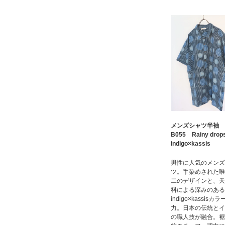
メンズシャツ半袖
B055 Rainy drop
indigo×kassis
男性に人気のメンズ
ツ。手染めされた唯
二のデザインと、天
料による深みのある
indigo×kassisカ
力。日本の伝統とイ
の職人技が融合。裾