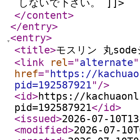
しないで下さい。 ]]>
</content
>
</entry
>
<entry
>
<title
>
モスリン 丸sode
<link
rel
="
alternate
"
href
="
https://kachuao
pid=192587921
"
/>
<id
>
https://kachuaonl
pid=192587921
</id
>
<issued
>
2026-07-10T13
<modified
>
2026-07-10T