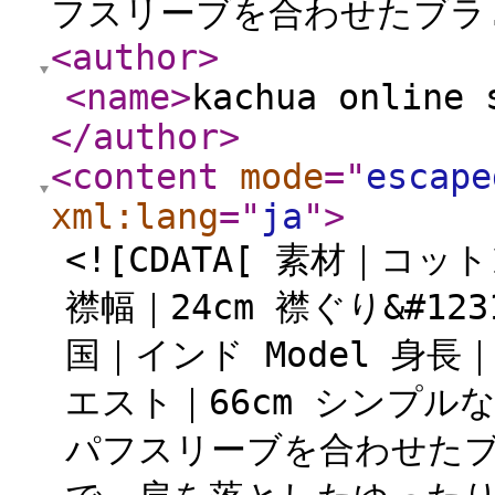
フスリーブを合わせたブラ.
<author
>
<name
>
kachua online 
</author
>
<content
mode
="
escape
xml:lang
="
ja
"
>
<![CDATA[ 素材｜コット
襟幅｜24cm 襟ぐり&#123
国｜インド Model 身長｜1
エスト｜66cm シンプ
パフスリーブを合わせたブ