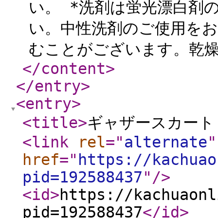
い。 *洗剤は蛍光漂白剤
い。中性洗剤のご使用をお
むことがございます。乾燥
</content
>
</entry
>
<entry
>
<title
>
ギャザースカート B0
<link
rel
="
alternate
"
href
="
https://kachuao
pid=192588437
"
/>
<id
>
https://kachuaonl
pid=192588437
</id
>