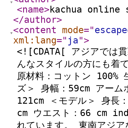
<name
>
kachua online 
</author
>
<content
mode
="
escape
xml:lang
="
ja
"
>
<![CDATA[ アジア
んなスタイルの方にも着
原材料：コットン 100%
ズ＞ 身幅：59cm アーム
121cm ＜モデル＞ 身長：1
cm ウエスト：66 cm i
れています。 東南アジア