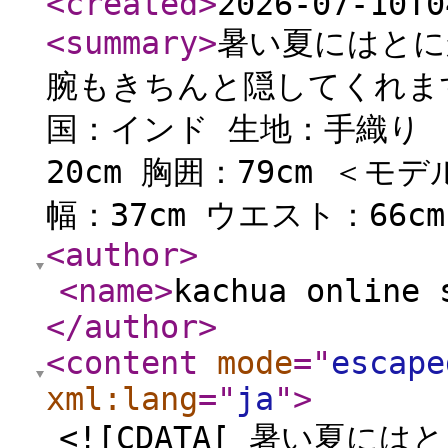
<created
>
2026-07-10T0
<summary
>
暑い夏にはとに
腕もきちんと隠してくれます
国：インド 生地：手織り 
20cm 胸囲：79cm ＜モデ
幅：37cm ウエスト：66cm
<author
>
<name
>
kachua online 
</author
>
<content
mode
="
escape
xml:lang
="
ja
"
>
<![CDATA[ 暑い夏