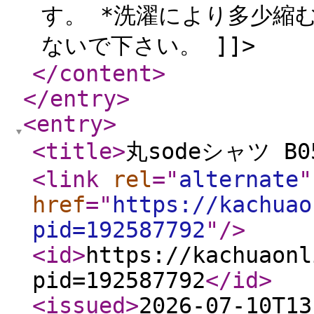
す。 *洗濯により多少縮
ないで下さい。 ]]>
</content
>
</entry
>
<entry
>
<title
>
丸sodeシャツ B05
<link
rel
="
alternate
"
href
="
https://kachuao
pid=192587792
"
/>
<id
>
https://kachuaonl
pid=192587792
</id
>
<issued
>
2026-07-10T13