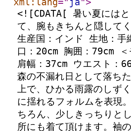
xml:lang
="
ja
"
>
<![CDATA[ 暑い夏
て、腕もきちんと隠してく
生産国：インド 生地：手織
口：20cm 胸囲：79cm 
肩幅：37cm ウエスト：66cm
森の不漏れ日として落ちた
上で、ひかる雨露のしずく
に揺れるフォルムを表現。
ちろん、少しきっちりと
所にも着て頂けます。袖