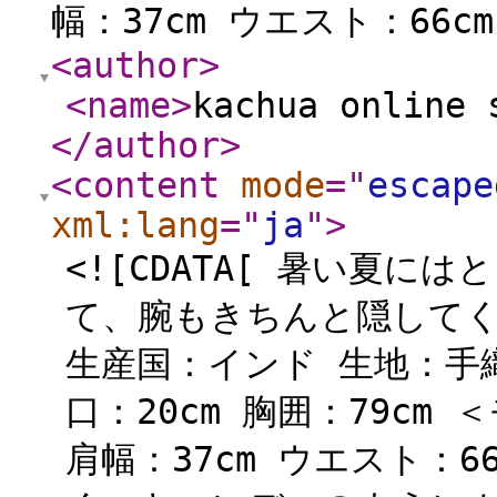
幅：37cm ウエスト：66cm
<author
>
<name
>
kachua online 
</author
>
<content
mode
="
escape
xml:lang
="
ja
"
>
<![CDATA[ 暑い夏
て、腕もきちんと隠してく
生産国：インド 生地：手織
口：20cm 胸囲：79cm 
肩幅：37cm ウエスト：66cm