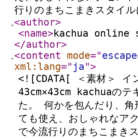
行りのまちこまきスタイル
<author
>
<name
>
kachua online 
</author
>
<content
mode
="
escape
xml:lang
="
ja
"
>
<![CDATA[ ＜素材＞ 
43cm×43cm kach
た。 何かを包んだり、角
ても使え、おしゃれなア
で今流行りのまちこまきス