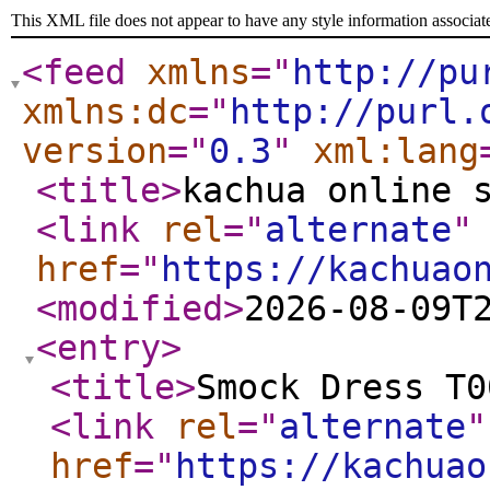
This XML file does not appear to have any style information associat
<feed
xmlns
="
http://pu
xmlns:dc
="
http://purl.
version
="
0.3
"
xml:lang
<title
>
kachua online 
<link
rel
="
alternate
"
href
="
https://kachuao
<modified
>
2026-08-09T
<entry
>
<title
>
Smock Dress T0
<link
rel
="
alternate
"
href
="
https://kachuao