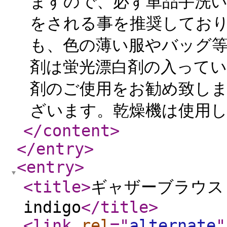
ますので、必ず単品手洗
をされる事を推奨しており
も、色の薄い服やバッグ等
剤は蛍光漂白剤の入って
剤のご使用をお勧め致しま
ざいます。乾燥機は使用し
</content
>
</entry
>
<entry
>
<title
>
ギャザーブラウス B
indigo
</title
>
<link
rel
="
alternate
"