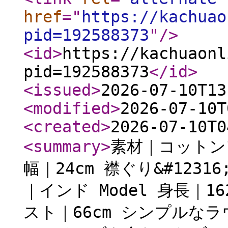
href
="
https://kachuao
pid=192588373
"
/>
<id
>
https://kachuaonl
pid=192588373
</id
>
<issued
>
2026-07-10T13
<modified
>
2026-07-10T
<created
>
2026-07-10T0
<summary
>
素材｜コットン1
幅｜24cm 襟ぐり&#1231
｜インド Model 身長｜16
スト｜66cm シンプルな