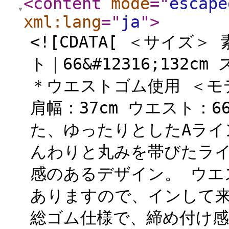
<content
mode
="
escape
xml:lang
="
ja
"
>
<![CDATA[ ＜サイズ
ト｜66&#12316;132
＊ウエストゴム使用 ＜モデル
肩幅：37cm ウエスト：
た、ゆったりとしたAライ
んわりと丸みを帯びたラ
感のあるデザイン。 ウエ
ありますので、インして
総ゴム仕様で、締め付け感