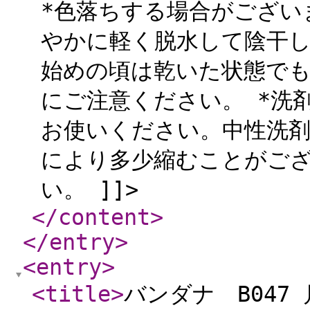
*色落ちする場合がござい
やかに軽く脱水して陰干し
始めの頃は乾いた状態で
にご注意ください。 *洗
お使いください。中性洗剤
により多少縮むことがご
い。 ]]>
</content
>
</entry
>
<entry
>
<title
>
バンダナ B047 