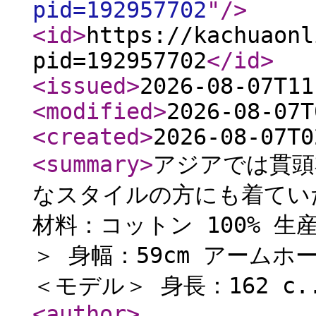
pid=192957702
"
/>
<id
>
https://kachuaonl
pid=192957702
</id
>
<issued
>
2026-08-07T11
<modified
>
2026-08-07T
<created
>
2026-08-07T0
<summary
>
アジアでは貫頭
なスタイルの方にも着てい
材料：コットン 100% 生
＞ 身幅：59cm アームホー
＜モデル＞ 身長：162 c.
<author
>