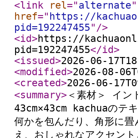
<link
rel
="
alternate
"
href
="
https://kachuao
pid=192247455
"
/>
<id
>
https://kachuaonl
pid=192247455
</id
>
<issued
>
2026-06-17T18
<modified
>
2026-08-06T
<created
>
2026-06-17T0
<summary
>
＜素材＞ インド
43cm×43cm kachu
何かを包んだり、角形に畳
え、おしゃれなアクセント