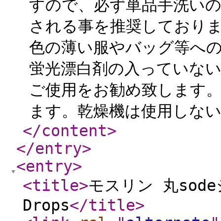
すので、必ず単品手洗い
される事を推奨しておりま
色の薄い服やバッグ等への
蛍光漂白剤の入っていな
ご使用をお勧め致します。
ます。乾燥機は使用しない
</content
>
</entry
>
<entry
>
<title
>
モスリン 丸sodeシ
Drops
</title
>