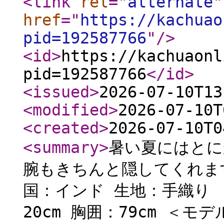
<link
rel
="
alternate
"
href
="
https://kachuao
pid=192587766
"
/>
<id
>
https://kachuaonl
pid=192587766
</id
>
<issued
>
2026-07-10T13
<modified
>
2026-07-10T
<created
>
2026-07-10T0
<summary
>
暑い夏にはとに
腕もきちんと隠してくれます
国：インド 生地：手織り 
20cm 胸囲：79cm ＜モデ