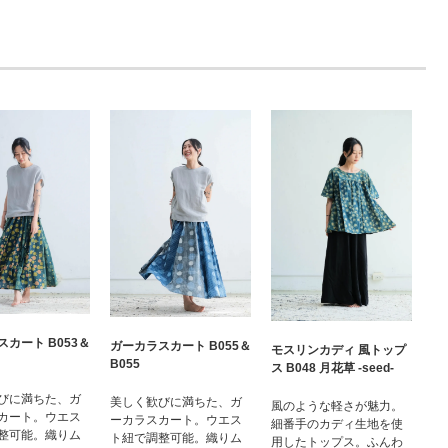
カート B053＆
ガーカラスカート B055＆
モスリンカディ 風トップ
B055
ス B048 月花草 -seed-
びに満ちた、ガ
美しく歓びに満ちた、ガ
風のような軽さが魅力。
カート。ウエス
ーカラスカート。ウエス
細番手のカディ生地を使
整可能。織りム
ト紐で調整可能。織りム
用したトップス。ふんわ