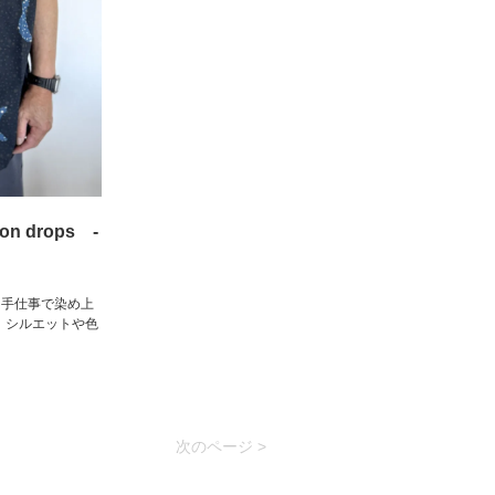
 drops -
。手仕事で染め上
。シルエットや色
次のページ >