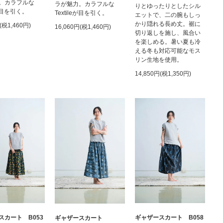
。カラフルな
ラが魅力。カラフルな
りとゆったりとしたシル
eが目を引く。
Textileが目を引く。
エットで、二の腕もしっ
かり隠れる長め丈。裾に
(税1,460円)
16,060円(税1,460円)
切り返しを施し、風合い
を楽しめる。暑い夏も冷
える冬も対応可能なモス
リン生地を使用。
14,850円(税1,350円)
スカート B053
ギャザースカート B058
ギャザースカート