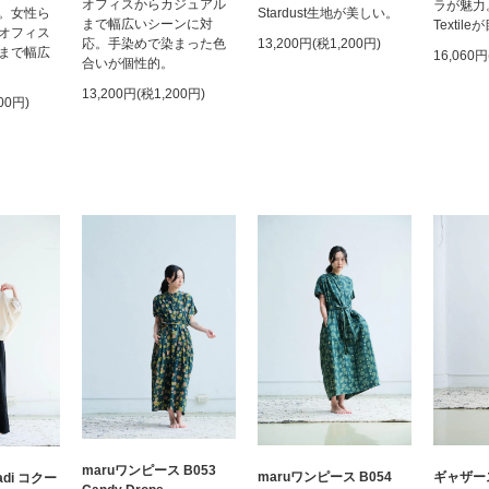
オフィスからカジュアル
ラが魅力
Stardust生地が美しい。
。女性ら
まで幅広いシーンに対
Textil
オフィス
応。手染めで染まった色
13,200円(税1,200円)
まで幅広
16,060円
合いが個性的。
13,200円(税1,200円)
00円)
maruワンピース B053
maruワンピース B054
ギャザー
hadi コクー