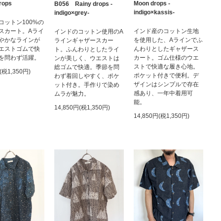
rops
Moon drops -
B056 Rainy drops -
indigo×kassis-
indigo×grey-
コットン100%の
スカート。Aライ
インド産のコットン生地
インドのコットン使用のA
やかなラインが
を使用した、Aラインでふ
ラインギャザースカー
エストゴムで快
んわりとしたギャザース
ト。ふんわりとしたライ
を問わず活躍。
カート。ゴム仕様のウエ
ンが美しく、ウエストは
ストで快適な履き心地。
総ゴムで快適。季節を問
(税1,350円)
ポケット付きで便利。デ
わず着回しやすく、ポケ
ザインはシンプルで存在
ット付き。手作りで染め
感あり、一年中着用可
ムラが魅力。
能。
14,850円(税1,350円)
14,850円(税1,350円)