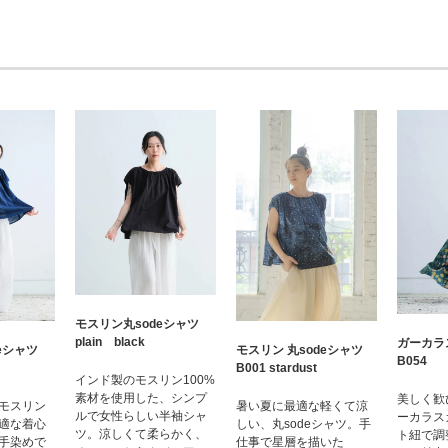
モスリン丸sodeシャツ
plain black
ガーカラス
モスリン 丸sodeシャツ
eシャツ
B054
B001 stardust
インド製のモスリン100%
素材を使用した、シンプ
美しく歓
暑い夏に最適な軽くて涼
モスリン
ルで女性らしい半袖シャ
ーカラス
しい、丸sodeシャツ。手
適な着心
ツ。涼しくて柔らかく、
ト紐で調
仕事で星層を描いた
手染めで