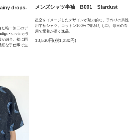
メンズシャツ半袖 B001 Stardust
y drops-
星空をイメージしたデザインが魅力的な、手作りの男性
用半袖シャツ。コットン100%で肌触りも◎。毎日の着
れた唯一無二のデ
用で愛着が湧く逸品。
o×kassisカラ
技が融合。裾に雨
13,530円(税1,230円)
繊細な手仕事で生