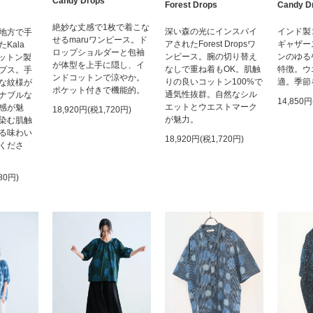
Candy Drops
Forest Drops
Candy D
絶妙な丈感で1枚で着こな
深い森の光にインスパイ
インド製
地方で手
せるmaruワンピース。ド
アされたForest Dropsワ
ギャザー
Kala
ロップショルダーと包袖
ンピース。腕の切り替え
ンのゆる
iコットン製
が体型を上手に隠し、イ
なしで重ね着もOK。肌触
特徴。ウ
プス。手
ンドコットンで涼やか。
りの良いコットン100%で
適。季節
な紋様が
ポケット付きで機能的。
通気性抜群。自然なシル
ナブルな
14,850円
エットとウエストマーク
感が魅
18,920円(税1,720円)
が魅力。
染む肌触
る味わい
18,920円(税1,720円)
くださ
80円)