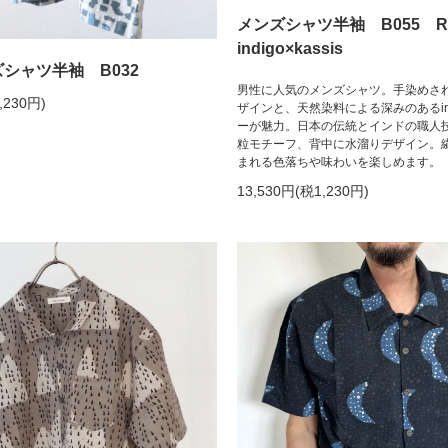
メンズシャツ半袖 B055 Rain
indigo×kassis
ンズシャツ半袖 B032
男性に人気のメンズシャツ。手染めさ
,230円)
ザインと、天然染料による深みのあるindig
ーが魅力。日本の伝統とインドの職人
粒モチーフ、背中に水溜りデザイン。
まれる色落ちや味わいを楽しめます。
13,530円(税1,230円)