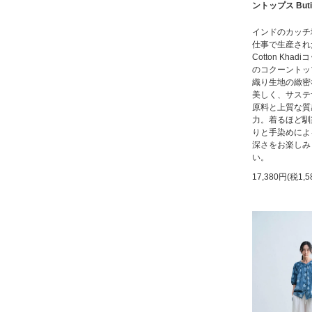
ントップス Buti
インドのカッチ
仕事で生産された
Cotton Khad
のコクーントッ
織り生地の緻密
美しく、サステ
原料と上質な質
力。着るほど馴
りと手染めによ
深さをお楽しみ
い。
17,380円(税1,5