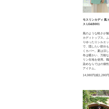
モスリンカディ 風
ス LG&B001
風のような軽さが魅
カディトップス。ふ
りゆったりシルエッ
で、隠したい部分も
くカバー。夏は涼し
冬は暖かい、万能な
リン生地を使用。職
染めならではの個性
アイテム。
14,080円(税1,280円