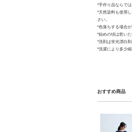
*手作り品ならで
*天然染料も使用
さい。
*色落ちする場合
*始めの頃は乾い
*洗剤は蛍光漂白
*洗濯により多少
おすすめ商品