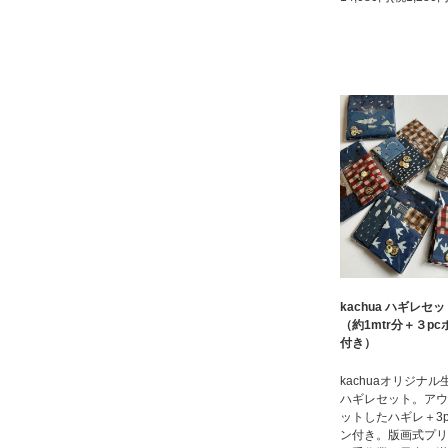
kachua ハギレセッ
（約1mtr分＋３pc
付き）
kachuaオリジナル
ハギレセット。アウ
ットしたハギレ＋3p
ン付き。版画式プリ