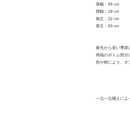
肩幅：58 cm
襟幅：18 cm
袖丈：32 cm
着丈：60 cm
春先から長い季節
両端のボトム部分
色や柄により、オ
一点一点職人によ