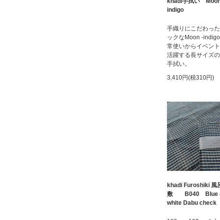
khadi手拭い Moon
indigo
手織りにこだわった
ックなMoon -indi
常使いからイベント
活躍する長サイズのk
手拭い。
3,410円(税310円)
khadi Furoshiki 風
敷 B040 Blue 
white Dabu check